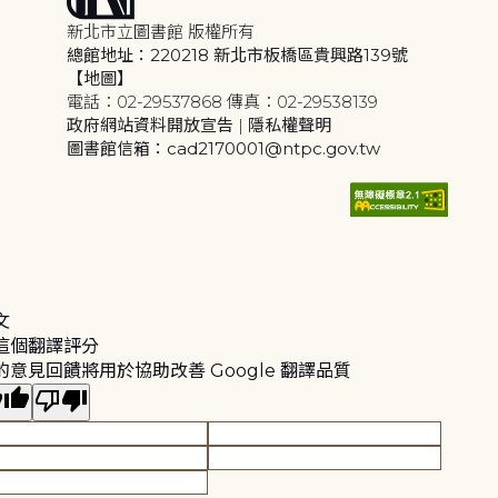
新北市立圖書館 版權所有
總館地址：220218 新北市板橋區貴興路139號
【地圖】
電話：02-29537868 傳真：02-29538139
政府網站資料開放宣告
|
隱私權聲明
圖書館信箱：cad2170001@ntpc.gov.tw
文
這個翻譯評分
的意見回饋將用於協助改善 Google 翻譯品質