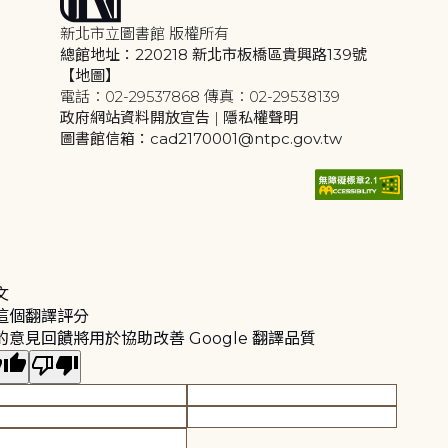
新北市立圖書館 版權所有
總館地址：220218 新北市板橋區貴興路139號
【地圖】
電話：02-29537868 傳真：02-29538139
政府網站資料開放宣告
|
隱私權聲明
圖書館信箱：cad2170001@ntpc.gov.tw
文
這個翻譯評分
的意見回饋將用於協助改善 Google 翻譯品質