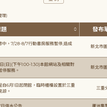
整理)
按標題排序 
標題
發布
，7/28-8/7行動書房服務暫停,造成
新北市圖
日)(下午1:00-1:30)本館網站及相關對
新北市圖
暫停服務。
自6月1日起閉館，臨時櫃檯設置於三重
三重
見諒。
7日停水公告
蘆洲集