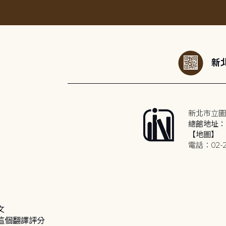
:::
新北
新北市立圖
總館地址：2
【地圖】
電話：02-2
文
這個翻譯評分