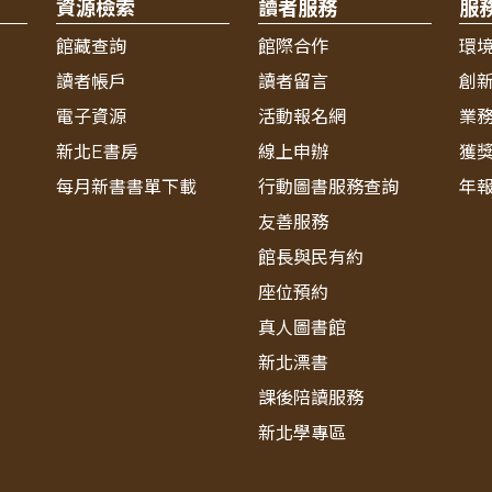
資源檢索
讀者服務
服
館藏查詢
館際合作
環
讀者帳戶
讀者留言
創
電子資源
活動報名網
業
新北E書房
線上申辦
獲
每月新書書單下載
行動圖書服務查詢
年
友善服務
館長與民有約
座位預約
真人圖書館
新北漂書
課後陪讀服務
新北學專區