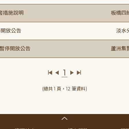
套措施說明
板橋四
停開放公告
淡水
室暫停開放公告
蘆洲集
1
(總共 1 頁，12 筆資料)