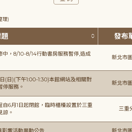
整理)
按標題排序 
標題
發布
8/10-8/14行動書房服務暫停,造成
新北市圖
日)(下午1:00-1:30)本館網站及相關對
新北市圖
暫停服務。
自6月1日起閉館，臨時櫃檯設置於三重
三重
見諒。
颱風影響活動異動公告
新北市圖