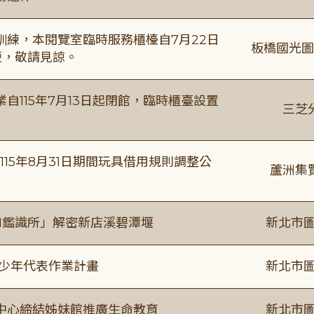
練，本閱覽室臨時服務櫃檯自7月22日
板橋國光圖
便，敬請見諒。
115年7月13日起閉館，臨時櫃臺設置
三芝
115年8月31日期間玩具借用規則調整公
蘆洲集
I鑑識所」解密新店溪碧潭堰
新北市圖
及少年代表作業計畫
新北市圖
中心締結姊妹館推廣生命教育
新北市圖