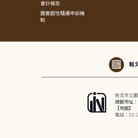
會計報告
圖書館性騷擾申訴機
制
:::
新北
新北市立圖
總館地址：2
【地圖】
電話：02-2