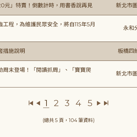
20元」特賣！倒數計時，用書香說再見
新北市圖
工程，為維護民眾安全，將自115年5月
永和
套措施說明
板橋四
動周末登場！「閱讀抓周」、「寶寶爬
新北市圖
1
2
3
4
5
(總共 5 頁，104 筆資料)