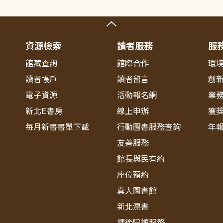
資源檢索
讀者服務
服
館藏查詢
館際合作
環
讀者帳戶
讀者留言
創
電子資源
活動報名網
業
新北E書房
線上申辦
獲
每月新書書單下載
行動圖書服務查詢
年
友善服務
館長與民有約
座位預約
真人圖書館
新北漂書
課後陪讀服務