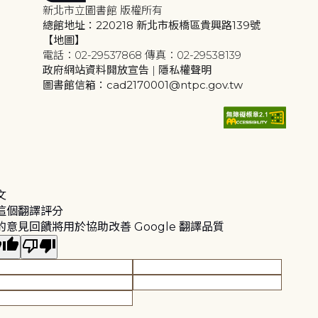
新北市立圖書館 版權所有
總館地址：220218 新北市板橋區貴興路139號
【地圖】
電話：02-29537868 傳真：02-29538139
政府網站資料開放宣告
|
隱私權聲明
圖書館信箱：cad2170001@ntpc.gov.tw
文
這個翻譯評分
的意見回饋將用於協助改善 Google 翻譯品質