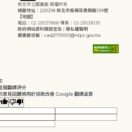
新北市立圖書館 版權所有
總館地址：220218 新北市板橋區貴興路139號
【地圖】
電話：02-29537868 傳真：02-29538139
政府網站資料開放宣告
|
隱私權聲明
圖書館信箱：cad2170001@ntpc.gov.tw
文
這個翻譯評分
的意見回饋將用於協助改善 Google 翻譯品質