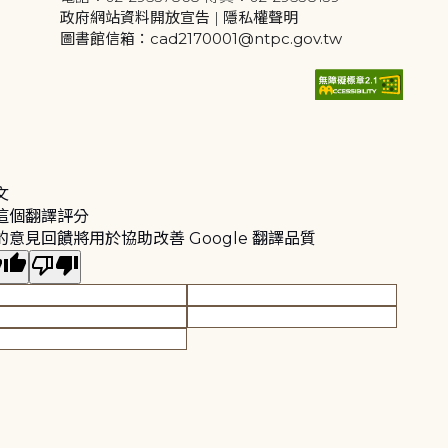
政府網站資料開放宣告
|
隱私權聲明
圖書館信箱：cad2170001@ntpc.gov.tw
文
這個翻譯評分
的意見回饋將用於協助改善 Google 翻譯品質