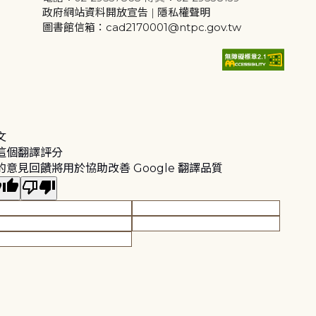
政府網站資料開放宣告
|
隱私權聲明
圖書館信箱：cad2170001@ntpc.gov.tw
文
這個翻譯評分
的意見回饋將用於協助改善 Google 翻譯品質