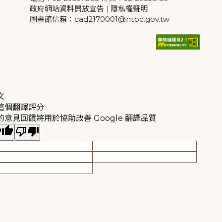
政府網站資料開放宣告
|
隱私權聲明
圖書館信箱：cad2170001@ntpc.gov.tw
文
這個翻譯評分
的意見回饋將用於協助改善 Google 翻譯品質