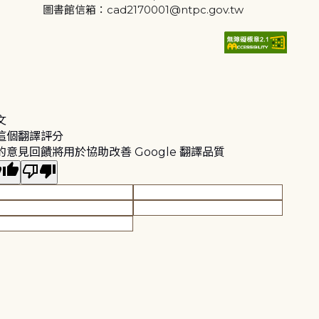
圖書館信箱：cad2170001@ntpc.gov.tw
文
這個翻譯評分
的意見回饋將用於協助改善 Google 翻譯品質