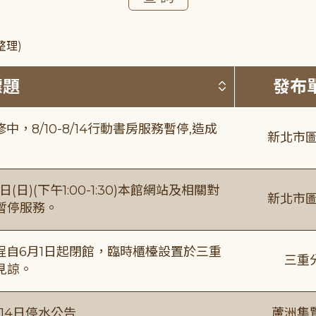
整理)
按標題排序 
標題
發布
8/10-8/14行動書房服務暫停,造成
新北市圖
日)(下午1:00-1:30)本館網站及相關對
新北市圖
暫停服務。
自6月1日起閉館，臨時櫃檯設置於三重
三重
見諒。
月14日停水公告
蘆洲集