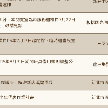
新莊中
常運作
練，本閱覽室臨時服務櫃檯自7月22日
板橋國光圖
便，敬請見諒。
115年7月13日起閉館，臨時櫃臺設置
三芝
115年8月31日期間玩具借用規則調整公
蘆洲集
I鑑識所」解密新店溪碧潭堰
新北市圖
及少年代表作業計畫
新北市圖