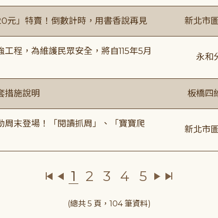
20元」特賣！倒數計時，用書香說再見
新北市圖
工程，為維護民眾安全，將自115年5月
永和
套措施說明
板橋四
動周末登場！「閱讀抓周」、「寶寶爬
新北市圖
1
2
3
4
5
(總共 5 頁，104 筆資料)