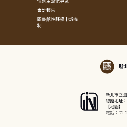
性別主流化專區
會計報告
圖書館性騷擾申訴機
制
:::
新北
新北市立圖
總館地址：2
【地圖】
電話：02-2