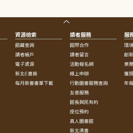
資源檢索
讀者服務
服
館藏查詢
館際合作
環
讀者帳戶
讀者留言
創
電子資源
活動報名網
業
新北E書房
線上申辦
獲
每月新書書單下載
行動圖書服務查詢
年
友善服務
館長與民有約
座位預約
真人圖書館
新北漂書