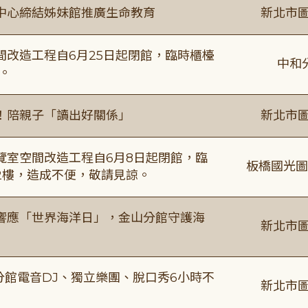
中心締結姊妹館推廣生命教育
新北市圖
改造工程自6月25日起閉館，臨時櫃檯
中和
。
！陪親子「讀出好關係」
新北市圖
覽室空間改造工程自6月8日起閉館，臨
板橋國光圖
2樓，造成不便，敬請見諒。
響應「世界海洋日」，金山分館守護海
新北市圖
分館電音DJ、獨立樂團、脫口秀6小時不
新北市圖