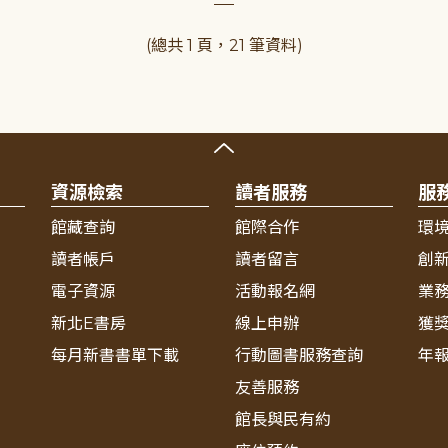
(總共 1 頁，21 筆資料)
資源檢索
讀者服務
服
館藏查詢
館際合作
環
讀者帳戶
讀者留言
創
電子資源
活動報名網
業
新北E書房
線上申辦
獲
每月新書書單下載
行動圖書服務查詢
年
友善服務
館長與民有約