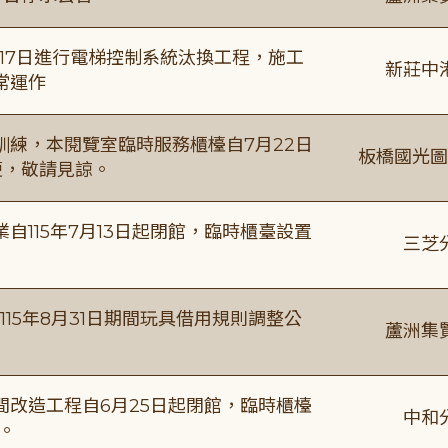
8月17日進行電梯控制系統汰換工程，施工
新莊中
常運作
練，本閱覽室臨時服務櫃檯自7月22日
板橋國光圖
便，敬請見諒。
115年7月13日起閉館，臨時櫃臺設置
三芝
115年8月31日期間玩具借用規則調整公
蘆洲集
改造工程自6月25日起閉館，臨時櫃檯
中和
。