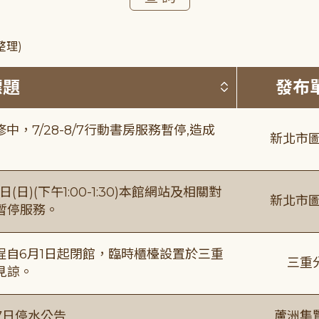
整理)
按標題排序 
標題
發布
，7/28-8/7行動書房服務暫停,造成
新北市圖
日)(下午1:00-1:30)本館網站及相關對
新北市圖
暫停服務。
自6月1日起閉館，臨時櫃檯設置於三重
三重
見諒。
7日停水公告
蘆洲集