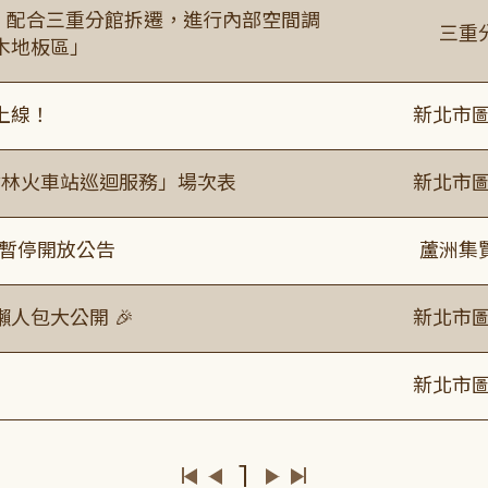
起，配合三重分館拆遷，進行內部空間調
三重
木地板區」
上線！
新北市圖
「樹林火車站巡迴服務」場次表
新北市圖
室暫停開放公告
蘆洲集
人包大公開 🎉
新北市圖
新北市圖
1