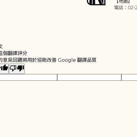
【地圖】
電話：02-2
文
這個翻譯評分
的意見回饋將用於協助改善 Google 翻譯品質