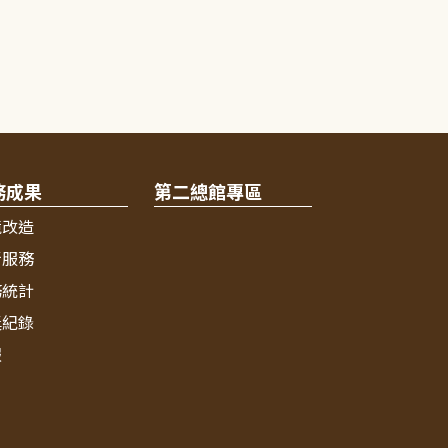
務成果
第二總館專區
境改造
新服務
務統計
獎紀錄
報