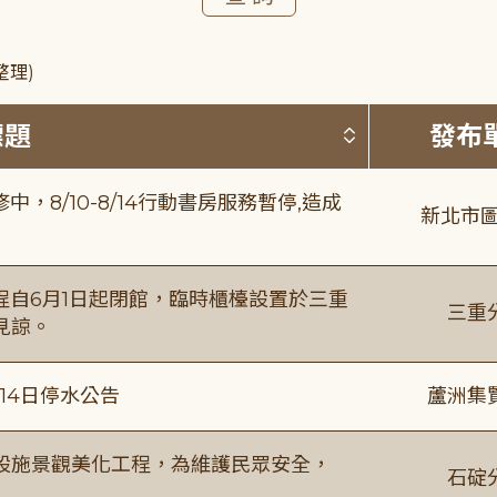
整理)
按標題排序 
標題
發布
8/10-8/14行動書房服務暫停,造成
新北市圖
自6月1日起閉館，臨時櫃檯設置於三重
三重
見諒。
月14日停水公告
蘆洲集
設施景觀美化工程，為維護民眾安全，
石碇