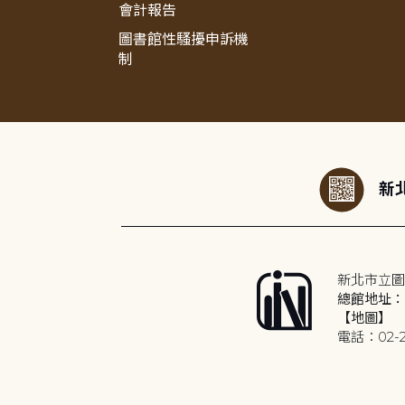
會計報告
圖書館性騷擾申訴機
制
:::
新北
新北市立圖
總館地址：2
【地圖】
電話：02-2