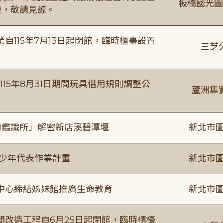
板橋國光圖
便，敬請見諒。
115年7月13日起閉館，臨時櫃臺設置
三芝
115年8月31日期間玩具借用規則調整公
蘆洲集
I鑑識所」解密新店溪碧潭堰
新北市圖
及少年代表作業計畫
新北市圖
中心締結姊妹館推廣生命教育
新北市圖
改造工程自6月25日起閉館，臨時櫃檯