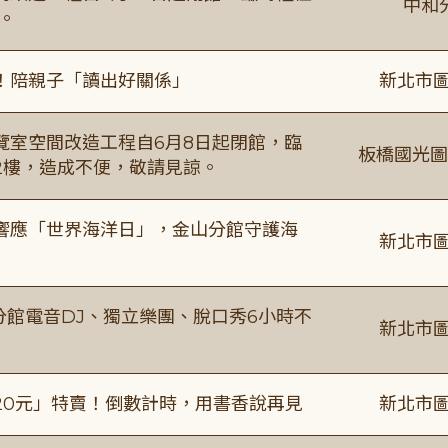
中和
。
！陪親子「讀出好關係」
新北市圖
覽室空間改造工程自6月8日起閉館，臨
板橋國光圖
2樓，造成不便，敬請見諒。
響應「世界海洋日」，金山分館守護海
新北市圖
分館電音DJ、獨立樂團、脫口秀6小時不
新北市圖
20元」特賣！倒數計時，用書香說再見
新北市圖