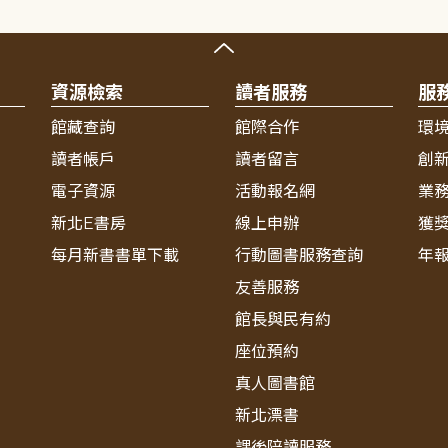
資源檢索
讀者服務
服
館藏查詢
館際合作
環
讀者帳戶
讀者留言
創
電子資源
活動報名網
業
新北E書房
線上申辦
獲
每月新書書單下載
行動圖書服務查詢
年
友善服務
館長與民有約
座位預約
真人圖書館
新北漂書
課後陪讀服務