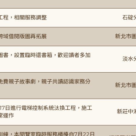
工程，相關服務調整
石碇
跨域借閱版圖再拓展
新北市圖
圖書，設置臨時還書箱，歡迎讀者多加
淡水
免費親子故事劇，親子共讀認識家務分
新北市圖
8月17日進行電梯控制系統汰換工程，施工
新莊中
常運作
練，本閱覽室臨時服務櫃檯自7月22日