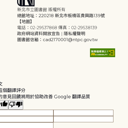
新北市立圖書館 版權所有
總館地址：220218 新北市板橋區貴興路139號
【地圖】
電話：02-29537868 傳真：02-29538139
政府網站資料開放宣告
|
隱私權聲明
圖書館信箱：cad2170001@ntpc.gov.tw
文
這個翻譯評分
的意見回饋將用於協助改善 Google 翻譯品質