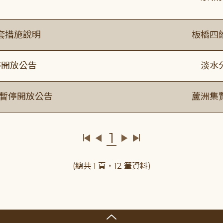
套措施說明
板橋四
停開放公告
淡水
室暫停開放公告
蘆洲集
1
(總共 1 頁，12 筆資料)