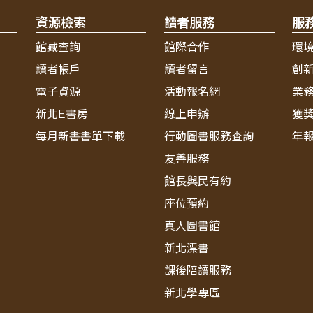
資源檢索
讀者服務
服
館藏查詢
館際合作
環
讀者帳戶
讀者留言
創
電子資源
活動報名網
業
新北E書房
線上申辦
獲
每月新書書單下載
行動圖書服務查詢
年
友善服務
館長與民有約
座位預約
真人圖書館
新北漂書
課後陪讀服務
新北學專區