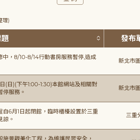
整理)
按標題排序 
標題
發布
8/10-8/14行動書房服務暫停,造成
新北市圖
日)(下午1:00-1:30)本館網站及相關對
新北市圖
暫停服務。
自6月1日起閉館，臨時櫃檯設置於三重
三重
見諒。
設施景觀美化工程，為維護民眾安全，