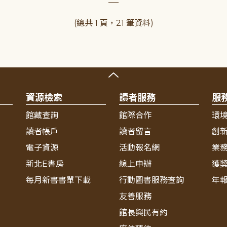
(總共 1 頁，21 筆資料)
資源檢索
讀者服務
服
館藏查詢
館際合作
環
讀者帳戶
讀者留言
創
電子資源
活動報名網
業
新北E書房
線上申辦
獲
每月新書書單下載
行動圖書服務查詢
年
友善服務
館長與民有約