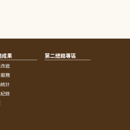
務成果
第二總館專區
境改造
新服務
務統計
獎紀錄
報