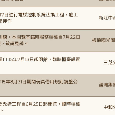
8月17日進行電梯控制系統汰換工程，施工
新莊中
常運作
練，本閱覽室臨時服務櫃檯自7月22日
板橋國光圖
便，敬請見諒。
115年7月13日起閉館，臨時櫃臺設置
三芝
115年8月31日期間玩具借用規則調整公
蘆洲集
改造工程自6月25日起閉館，臨時櫃檯
中和
。