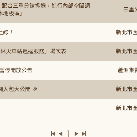
起，配合三重分館拆遷，進行內部空間調
三重
木地板區」
上線！
新北市圖
「樹林火車站巡迴服務」場次表
新北市圖
室暫停開放公告
蘆洲集
人包大公開 🎉
新北市圖
新北市圖
1