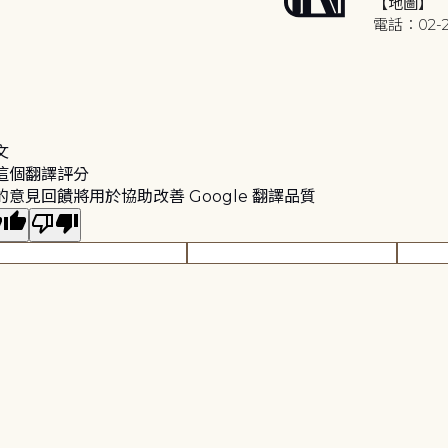
【地圖】
電話：02-2
文
這個翻譯評分
的意見回饋將用於協助改善 Google 翻譯品質