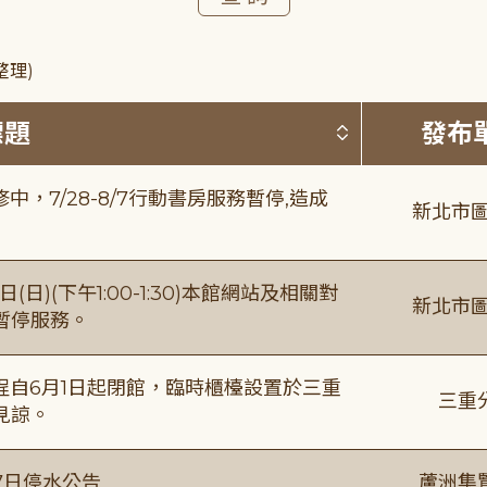
整理)
按標題排序 
標題
發布
，7/28-8/7行動書房服務暫停,造成
新北市圖
日)(下午1:00-1:30)本館網站及相關對
新北市圖
暫停服務。
自6月1日起閉館，臨時櫃檯設置於三重
三重
見諒。
7日停水公告
蘆洲集