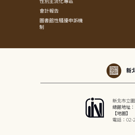
性別主流化專區
會計報告
圖書館性騷擾申訴機
制
:::
新北
新北市立圖
總館地址：2
【地圖】
電話：02-2