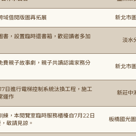
跨域借閱版圖再拓展
新北市圖
圖書，設置臨時還書箱，歡迎讀者多加
淡水
免費親子故事劇，親子共讀認識家務分
新北市圖
8月17日進行電梯控制系統汰換工程，施工
新莊中
常運作
練，本閱覽室臨時服務櫃檯自7月22日
板橋國光圖
便，敬請見諒。