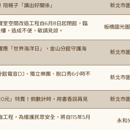
！陪親子「讀出好關係」
新北市圖
覽室空間改造工程自6月8日起閉館，臨
板橋國光圖
2樓，造成不便，敬請見諒。
響應「世界海洋日」，金山分館守護海
新北市圖
分館電音DJ、獨立樂團、脫口秀6小時不
新北市圖
20元」特賣！倒數計時，用書香說再見
新北市圖
工程，為維護民眾安全，將自115年5月
永和