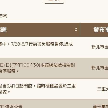
整理)
按標題排序 
標題
發布
，7/28-8/7行動書房服務暫停,造成
新北市圖
日)(下午1:00-1:30)本館網站及相關對
新北市圖
暫停服務。
自6月1日起閉館，臨時櫃檯設置於三重
三重
見諒。
7日停水公告
蘆洲集