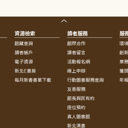
資源檢索
讀者服務
服
館藏查詢
館際合作
環
讀者帳戶
讀者留言
創
電子資源
活動報名網
業
新北E書房
線上申辦
獲
每月新書書單下載
行動圖書服務查詢
年
友善服務
館長與民有約
座位預約
真人圖書館
新北漂書