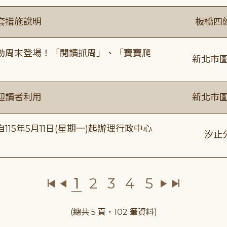
套措施說明
板橋四
動周末登場！「閱讀抓周」、「寶寶爬
新北市圖
迎讀者利用
新北市圖
15年5月11日(星期一)起辦理行政中心
汐止
1
2
3
4
5
(總共 5 頁，102 筆資料)