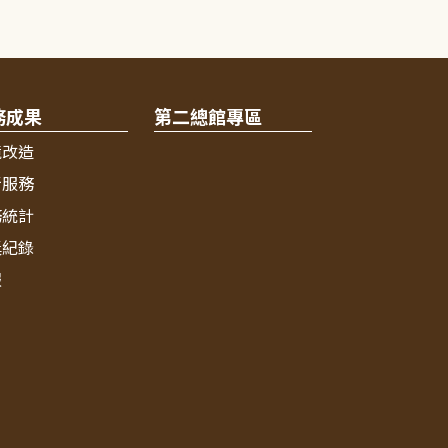
務成果
第二總館專區
境改造
新服務
務統計
獎紀錄
報