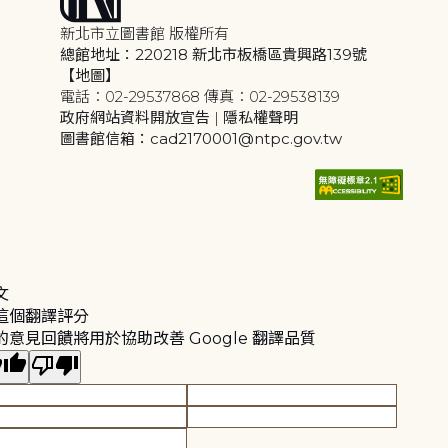
新北市立圖書館 版權所有
總館地址：220218 新北市板橋區貴興路139號
【地圖】
電話：02-29537868 傳真：02-29538139
政府網站資料開放宣告
|
隱私權聲明
圖書館信箱：cad2170001@ntpc.gov.tw
文
這個翻譯評分
的意見回饋將用於協助改善 Google 翻譯品質