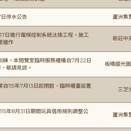
7日停水公告
蘆洲集
8月17日進行電梯控制系統汰換工程，施工
新莊中
常運作
練，本閱覽室臨時服務櫃檯自7月22日
板橋國光圖
便，敬請見諒。
115年7月13日起閉館，臨時櫃臺設置
三芝
115年8月31日期間玩具借用規則調整公
蘆洲集