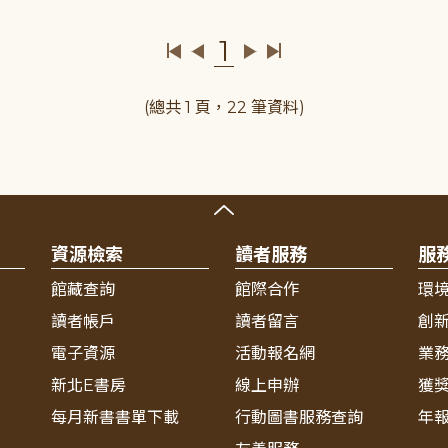
1
(總共 1 頁，22 筆資料)
資源檢索
讀者服務
服
館藏查詢
館際合作
環
讀者帳戶
讀者留言
創
電子資源
活動報名網
業
新北E書房
線上申辦
獲
每月新書書單下載
行動圖書服務查詢
年