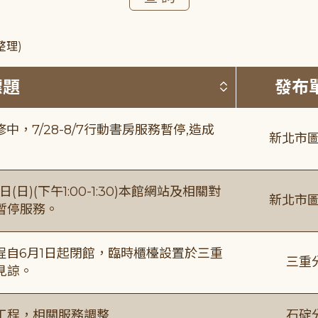
整理)
按標題排序 
標題
發布
，7/28-8/7行動書房服務暫停,造成
新北市圖
日)(下午1:00-1:30)本館網站及相關對
新北市圖
暫停服務。
自6月1日起閉館，臨時櫃檯設置於三重
三重
見諒。
工程，相關服務調整
石碇