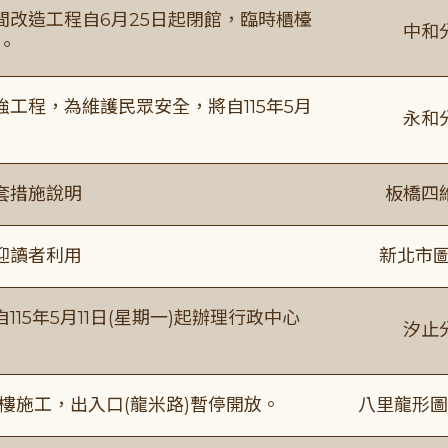
改造工程自6月25日起閉館，臨時櫃檯
中和
。
工程，為維護民眾安全，將自115年5月
永和
套措施說明
板橋四
迎讀者利用
新北市圖
15年5月11日(星期一)起辦理行政中心
汐止
樓施工，出入口(龍米路)暫停開放。
八里龍形圖