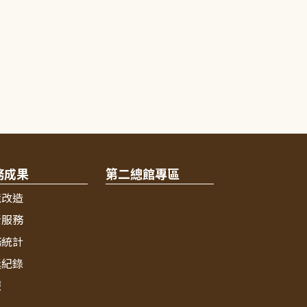
務成果
第二總館專區
境改造
新服務
務統計
獎紀錄
報