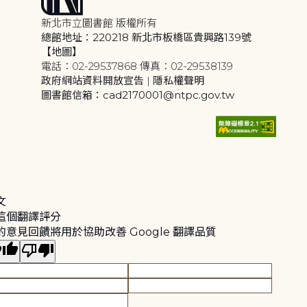
新北市立圖書館 版權所有
總館地址：220218 新北市板橋區貴興路139號
【地圖】
電話：02-29537868 傳真：02-29538139
政府網站資料開放宣告
|
隱私權聲明
圖書館信箱：cad2170001@ntpc.gov.tw
文
這個翻譯評分
的意見回饋將用於協助改善 Google 翻譯品質