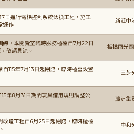
8月17日進行電梯控制系統汰換工程，施工
新莊中
常運作
練，本閱覽室臨時服務櫃檯自7月22日
板橋國光圖
便，敬請見諒。
115年7月13日起閉館，臨時櫃臺設置
三芝
115年8月31日期間玩具借用規則調整公
蘆洲集
改造工程自6月25日起閉館，臨時櫃檯
中和
。