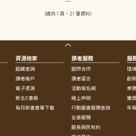
(總共 1 頁，21 筆資料)
資源檢索
讀者服務
服
館藏查詢
館際合作
環
讀者帳戶
讀者留言
創
電子資源
活動報名網
業
新北E書房
線上申辦
獲
每月新書書單下載
行動圖書服務查詢
年
友善服務
館長與民有約