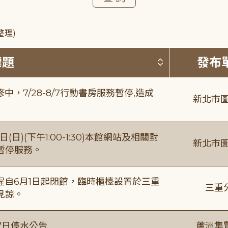
整理)
按標題排序 
標題
發布
，7/28-8/7行動書房服務暫停,造成
新北市圖
日)(下午1:00-1:30)本館網站及相關對
新北市圖
暫停服務。
自6月1日起閉館，臨時櫃檯設置於三重
三重
見諒。
7日停水公告
蘆洲集