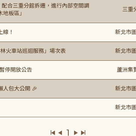
起，配合三重分館拆遷，進行內部空間調
三重
木地板區」
上線！
新北市圖
「樹林火車站巡迴服務」場次表
新北市圖
室暫停開放公告
蘆洲集
人包大公開 🎉
新北市圖
新北市圖
1