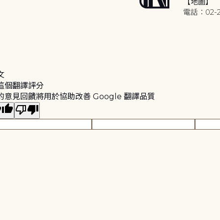
【地圖】
電話：02-2
文
這個翻譯評分
的意見回饋將用於協助改善 Google 翻譯品質