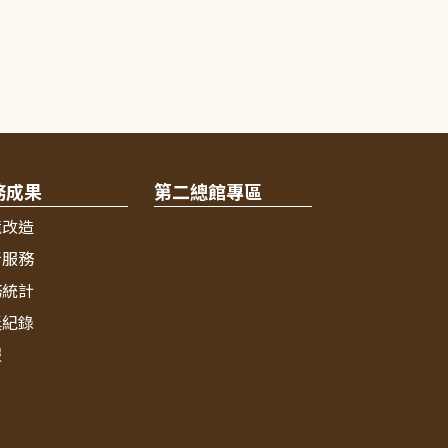
務成果
第二總館專區
境改造
新服務
務統計
獎紀錄
報