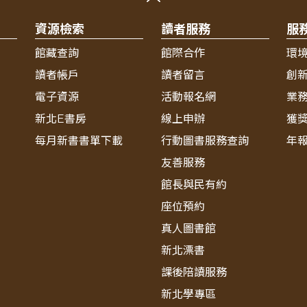
資源檢索
讀者服務
服
館藏查詢
館際合作
環
讀者帳戶
讀者留言
創
電子資源
活動報名網
業
新北E書房
線上申辦
獲
每月新書書單下載
行動圖書服務查詢
年
友善服務
館長與民有約
座位預約
真人圖書館
新北漂書
課後陪讀服務
新北學專區