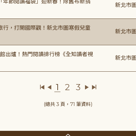
「年節閱讀福袋」迎新春！除舊布新捐
新北市圖
旅行，打開國際觀！新北市圖寒假兒童
新北市圖
圖書館出爐！熱門閱讀排行榜《全知讀者視
新北市圖
1
2
3
(總共 3 頁，71 筆資料)