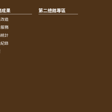
務成果
第二總館專區
境改造
新服務
務統計
獎紀錄
報