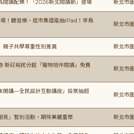
閱讀配樂！「2026新北閱讀節」登場
新北市圖
場！聽音樂、逛市集還能抽iPad！早鳥
新北市圖
」親子共學尊重性別差異
新北市圖
物 新莊裕民分館「寵物陪伴閱讀」免費
新北市圖
來開講—全民設計互動講座」投票抽超
新北市圖
相見」暫別活動，期待美麗重聚
新北市圖