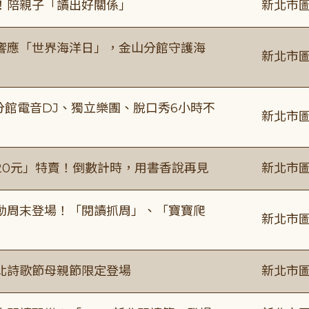
！陪親子「讀出好關係」
新北市圖
響應「世界海洋日」，金山分館守護海
新北市圖
分館電音DJ、獨立樂團、脫口秀6小時不
新北市圖
20元」特賣！倒數計時，用書香說再見
新北市圖
動周末登場！「閱讀抓周」、「寶寶爬
新北市圖
北詩歌節母親節限定登場
新北市圖