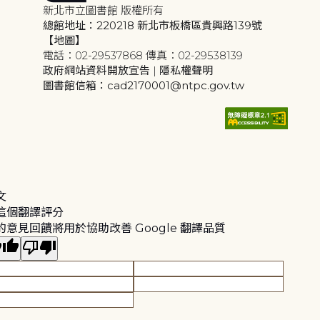
新北市立圖書館 版權所有
總館地址：220218 新北市板橋區貴興路139號
【地圖】
電話：02-29537868 傳真：02-29538139
政府網站資料開放宣告
|
隱私權聲明
圖書館信箱：cad2170001@ntpc.gov.tw
文
這個翻譯評分
的意見回饋將用於協助改善 Google 翻譯品質