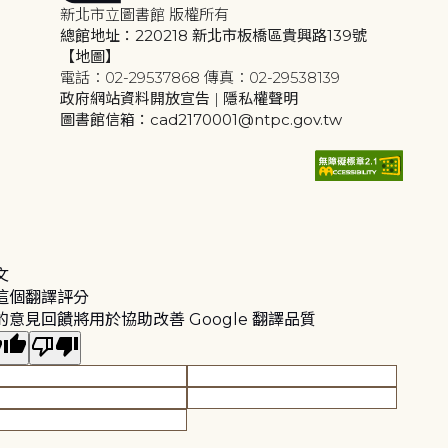
新北市立圖書館 版權所有
總館地址：220218 新北市板橋區貴興路139號
【地圖】
電話：02-29537868 傳真：02-29538139
政府網站資料開放宣告
|
隱私權聲明
圖書館信箱：cad2170001@ntpc.gov.tw
文
這個翻譯評分
的意見回饋將用於協助改善 Google 翻譯品質