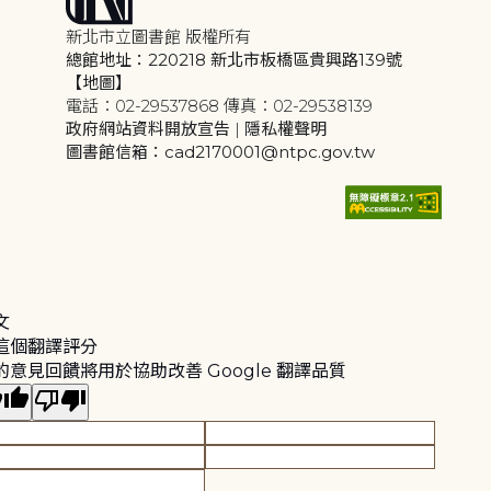
新北市立圖書館 版權所有
總館地址：220218 新北市板橋區貴興路139號
【地圖】
電話：02-29537868 傳真：02-29538139
政府網站資料開放宣告
|
隱私權聲明
圖書館信箱：cad2170001@ntpc.gov.tw
文
這個翻譯評分
的意見回饋將用於協助改善 Google 翻譯品質