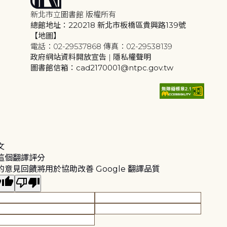
新北市立圖書館 版權所有
總館地址：220218 新北市板橋區貴興路139號
【地圖】
電話：02-29537868 傳真：02-29538139
政府網站資料開放宣告
|
隱私權聲明
圖書館信箱：cad2170001@ntpc.gov.tw
文
這個翻譯評分
的意見回饋將用於協助改善 Google 翻譯品質