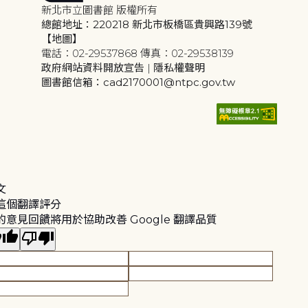
新北市立圖書館 版權所有
總館地址：220218 新北市板橋區貴興路139號
【地圖】
電話：02-29537868 傳真：02-29538139
政府網站資料開放宣告
|
隱私權聲明
圖書館信箱：cad2170001@ntpc.gov.tw
文
這個翻譯評分
的意見回饋將用於協助改善 Google 翻譯品質