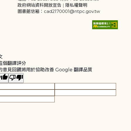
政府網站資料開放宣告
|
隱私權聲明
圖書館信箱：cad2170001@ntpc.gov.tw
文
這個翻譯評分
的意見回饋將用於協助改善 Google 翻譯品質