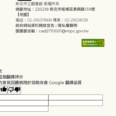
新北市立圖書館 版權所有
總館地址：220218 新北市板橋區貴興路139號
【地圖】
電話：02-29537868 傳真：02-29538139
政府網站資料開放宣告
|
隱私權聲明
圖書館信箱：cad2170001@ntpc.gov.tw
文
這個翻譯評分
的意見回饋將用於協助改善 Google 翻譯品質