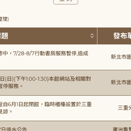
整理)
按標題排序 
標題
發布
，7/28-8/7行動書房服務暫停,造成
新北市圖
日)(下午1:00-1:30)本館網站及相關對
新北市圖
暫停服務。
自6月1日起閉館，臨時櫃檯設置於三重
三重
見諒。
7日停水公告
蘆洲集