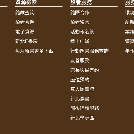
資源檢索
讀者服務
服
館藏查詢
館際合作
環
讀者帳戶
讀者留言
創
電子資源
活動報名網
業
新北E書房
線上申辦
獲
每月新書書單下載
行動圖書服務查詢
年
友善服務
館長與民有約
座位預約
真人圖書館
新北漂書
課後陪讀服務
新北學專區