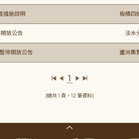
套措施說明
板橋四
停開放公告
淡水
室暫停開放公告
蘆洲集
1
(總共 1 頁，12 筆資料)