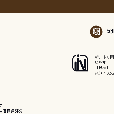
:::
新北
新北市立圖
總館地址：2
【地圖】
電話：02-2
文
這個翻譯評分