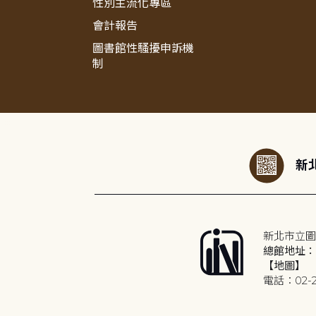
性別主流化專區
會計報告
圖書館性騷擾申訴機
制
:::
新北
新北市立圖
總館地址：2
【地圖】
電話：02-2