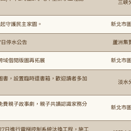
三峽
一起守護民主家園。
新北市圖
7日停水公告
蘆洲集
跨域借閱版圖再拓展
新北市圖
圖書，設置臨時還書箱，歡迎讀者多加
淡水
免費親子故事劇，親子共讀認識家務分
新北市圖
8月17日進行電梯控制系統汰換工程，施工