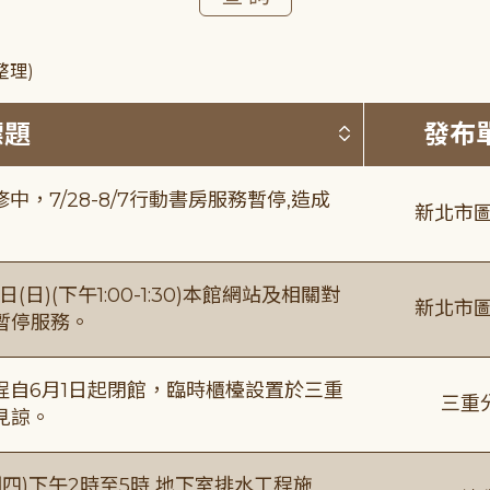
整理)
按標題排序 
標題
發布
，7/28-8/7行動書房服務暫停,造成
新北市圖
日)(下午1:00-1:30)本館網站及相關對
新北市圖
暫停服務。
自6月1日起閉館，臨時櫃檯設置於三重
三重
見諒。
四)下午2時至5時 地下室排水工程施