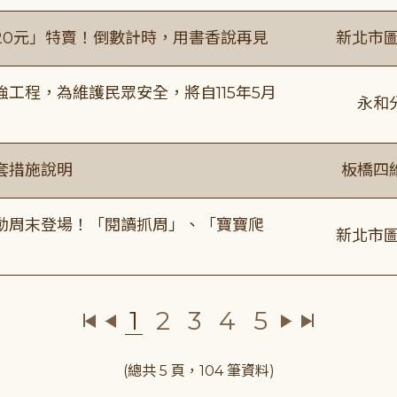
20元」特賣！倒數計時，用書香說再見
新北市圖
工程，為維護民眾安全，將自115年5月
永和
套措施說明
板橋四
動周末登場！「閱讀抓周」、「寶寶爬
新北市圖
1
2
3
4
5
(總共 5 頁，104 筆資料)