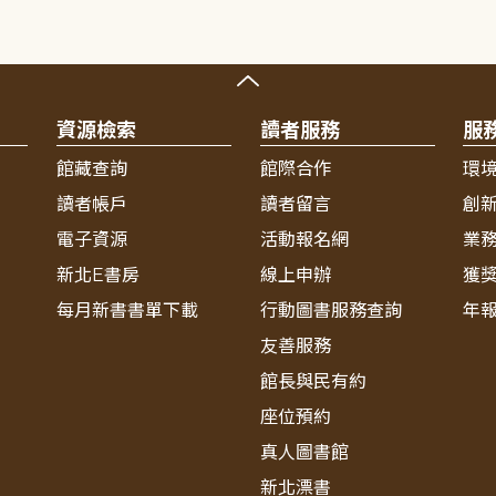
資源檢索
讀者服務
服
館藏查詢
館際合作
環
讀者帳戶
讀者留言
創
電子資源
活動報名網
業
新北E書房
線上申辦
獲
每月新書書單下載
行動圖書服務查詢
年
友善服務
館長與民有約
座位預約
真人圖書館
新北漂書