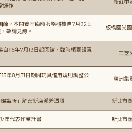
新莊中
常運作
練，本閱覽室臨時服務櫃檯自7月22日
板橋國光圖
便，敬請見諒。
115年7月13日起閉館，臨時櫃臺設置
三芝
115年8月31日期間玩具借用規則調整公
蘆洲集
I鑑識所」解密新店溪碧潭堰
新北市圖
及少年代表作業計畫
新北市圖