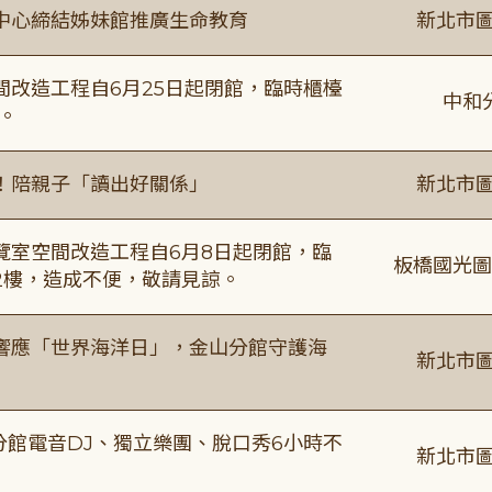
中心締結姊妹館推廣生命教育
新北市圖
改造工程自6月25日起閉館，臨時櫃檯
中和
。
！陪親子「讀出好關係」
新北市圖
覽室空間改造工程自6月8日起閉館，臨
板橋國光圖
2樓，造成不便，敬請見諒。
響應「世界海洋日」，金山分館守護海
新北市圖
分館電音DJ、獨立樂團、脫口秀6小時不
新北市圖