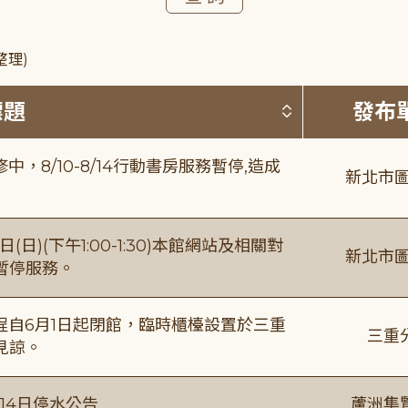
整理)
按標題排序 
標題
發布
8/10-8/14行動書房服務暫停,造成
新北市圖
日)(下午1:00-1:30)本館網站及相關對
新北市圖
暫停服務。
自6月1日起閉館，臨時櫃檯設置於三重
三重
見諒。
月14日停水公告
蘆洲集