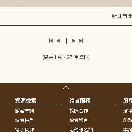
新北市圖
1
(總共 1 頁，23 筆資料)
資源檢索
讀者服務
服
館藏查詢
館際合作
環
讀者帳戶
讀者留言
創
電子資源
活動報名網
業