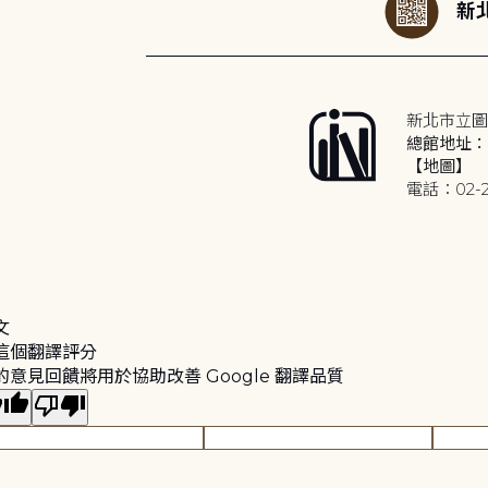
新北
新北市立圖
總館地址：2
【地圖】
電話：02-2
文
這個翻譯評分
的意見回饋將用於協助改善 Google 翻譯品質