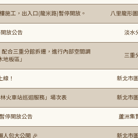
樓施工，出入口(龍米路)暫停開放。
八里龍形圖
停開放公告
淡水
起，配合三重分館拆遷，進行內部空間調
三重
木地板區」
上線！
新北市圖
「樹林火車站巡迴服務」場次表
新北市圖
室暫停開放公告
蘆洲集
人包大公開 🎉
新北市圖