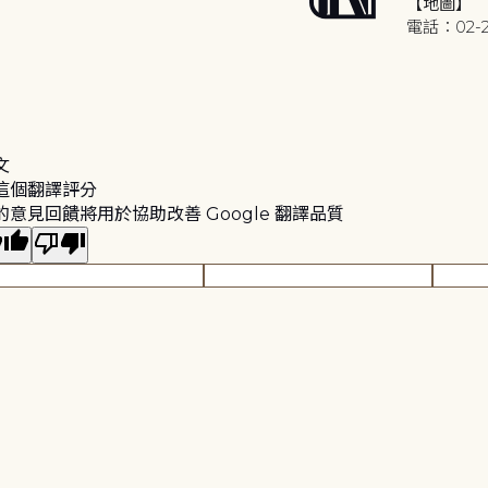
【地圖】
電話：02-2
文
這個翻譯評分
的意見回饋將用於協助改善 Google 翻譯品質