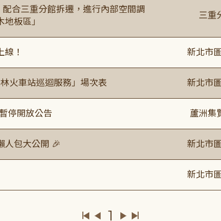
起，配合三重分館拆遷，進行內部空間調
三重
木地板區」
上線！
新北市圖
「樹林火車站巡迴服務」場次表
新北市圖
室暫停開放公告
蘆洲集
人包大公開 🎉
新北市圖
新北市圖
1