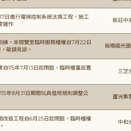
8月17日進行電梯控制系統汰換工程，施工
新莊中
常運作
練，本閱覽室臨時服務櫃檯自7月22日
板橋國光圖
便，敬請見諒。
115年7月13日起閉館，臨時櫃臺設置
三芝
115年8月31日期間玩具借用規則調整公
蘆洲集
改造工程自6月25日起閉館，臨時櫃檯
中和
。