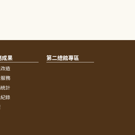
務成果
第二總館專區
境改造
新服務
務統計
獎紀錄
報