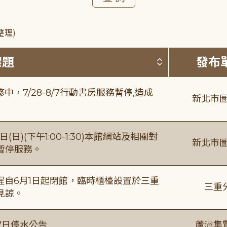
整理)
按標題排序 
標題
發布
，7/28-8/7行動書房服務暫停,造成
新北市圖
日)(下午1:00-1:30)本館網站及相關對
新北市圖
暫停服務。
自6月1日起閉館，臨時櫃檯設置於三重
三重
見諒。
7日停水公告
蘆洲集