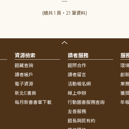
(總共 1 頁，21 筆資料)
資源檢索
讀者服務
服
館藏查詢
館際合作
環
讀者帳戶
讀者留言
創
電子資源
活動報名網
業
新北E書房
線上申辦
獲
每月新書書單下載
行動圖書服務查詢
年
友善服務
館長與民有約