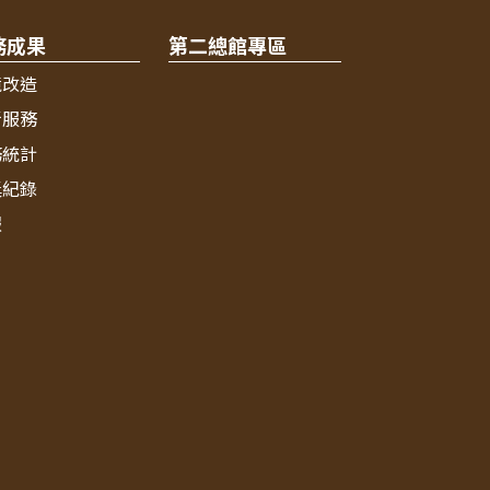
務成果
第二總館專區
境改造
新服務
務統計
獎紀錄
報