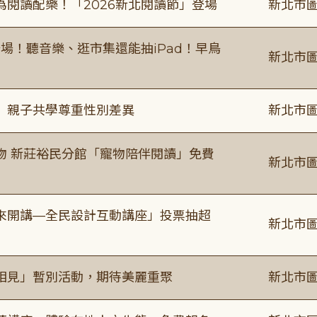
閱讀配樂！「2026新北閱讀節」登場
新北市圖
場！聽音樂、逛市集還能抽iPad！早鳥
新北市圖
」親子共學尊重性別差異
新北市圖
物 新莊裕民分館「寵物陪伴閱讀」免費
新北市圖
來開講—全民設計互動講座」投票抽超
新北市圖
相見」暫別活動，期待美麗重聚
新北市圖