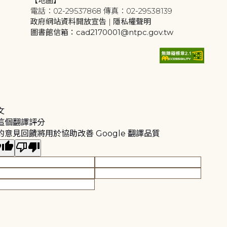
【地圖】
電話：02-29537868 傳真：02-29538139
政府網站資料開放宣告
|
隱私權聲明
圖書館信箱：cad2170001@ntpc.gov.tw
文
這個翻譯評分
的意見回饋將用於協助改善 Google 翻譯品質