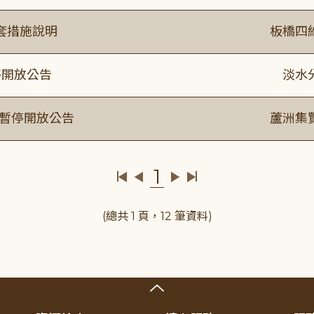
套措施說明
板橋四
停開放公告
淡水
室暫停開放公告
蘆洲集
1
(總共 1 頁，12 筆資料)