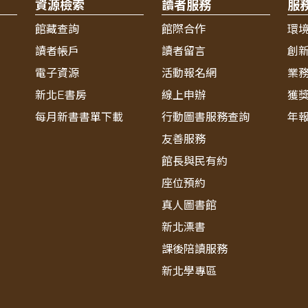
資源檢索
讀者服務
服
館藏查詢
館際合作
環
讀者帳戶
讀者留言
創
電子資源
活動報名網
業
新北E書房
線上申辦
獲
每月新書書單下載
行動圖書服務查詢
年
友善服務
館長與民有約
座位預約
真人圖書館
新北漂書
課後陪讀服務
新北學專區