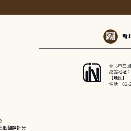
:::
新北
新北市立圖
總館地址：2
【地圖】
電話：02-2
文
這個翻譯評分