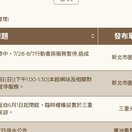
整理)
按標題排序 
標題
發布
，7/28-8/7行動書房服務暫停,造成
新北市圖
日)(下午1:00-1:30)本館網站及相關對
新北市圖
暫停服務。
自6月1日起閉館，臨時櫃檯設置於三重
三重
見諒。
7日停水公告
蘆洲集