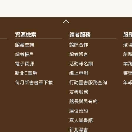
資源檢索
讀者服務
服
館藏查詢
館際合作
環
讀者帳戶
讀者留言
創
電子資源
活動報名網
業
新北E書房
線上申辦
獲
每月新書書單下載
行動圖書服務查詢
年
友善服務
館長與民有約
座位預約
真人圖書館
新北漂書