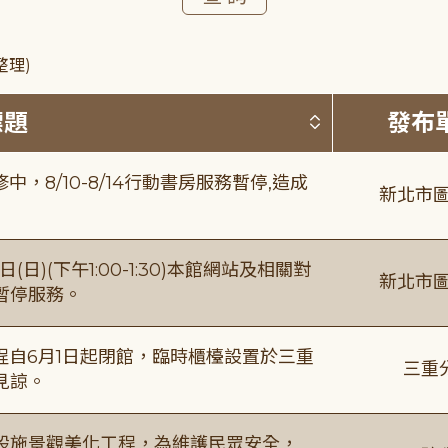
整理)
按標題排序 
標題
發布
8/10-8/14行動書房服務暫停,造成
新北市圖
日)(下午1:00-1:30)本館網站及相關對
新北市圖
暫停服務。
自6月1日起閉館，臨時櫃檯設置於三重
三重
見諒。
設施景觀美化工程，為維護民眾安全，