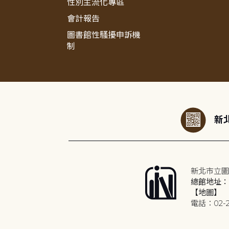
性別主流化專區
會計報告
圖書館性騷擾申訴機
制
:::
新北
新北市立圖
總館地址：2
【地圖】
電話：02-2