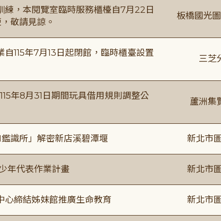
練，本閱覽室臨時服務櫃檯自7月22日
板橋國光圖
便，敬請見諒。
115年7月13日起閉館，臨時櫃臺設置
三芝
115年8月31日期間玩具借用規則調整公
蘆洲集
I鑑識所」解密新店溪碧潭堰
新北市圖
及少年代表作業計畫
新北市圖
中心締結姊妹館推廣生命教育
新北市圖