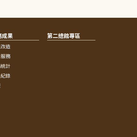
務成果
第二總館專區
境改造
新服務
務統計
獎紀錄
報