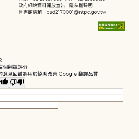
政府網站資料開放宣告
|
隱私權聲明
圖書館信箱：cad2170001@ntpc.gov.tw
文
這個翻譯評分
的意見回饋將用於協助改善 Google 翻譯品質