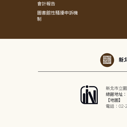
會計報告
圖書館性騷擾申訴機
制
:::
新北
新北市立圖
總館地址：2
【地圖】
電話：02-2