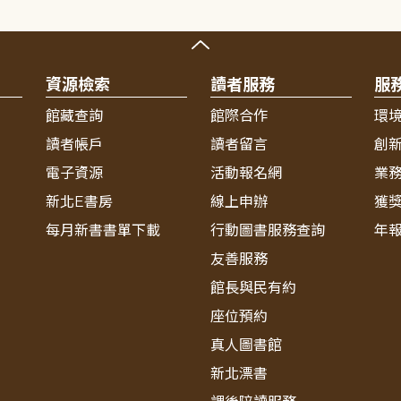
資源檢索
讀者服務
服
館藏查詢
館際合作
環
讀者帳戶
讀者留言
創
電子資源
活動報名網
業
新北E書房
線上申辦
獲
每月新書書單下載
行動圖書服務查詢
年
友善服務
館長與民有約
座位預約
真人圖書館
新北漂書