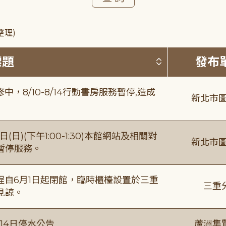
整理)
按標題排序 
標題
發布
8/10-8/14行動書房服務暫停,造成
新北市圖
日)(下午1:00-1:30)本館網站及相關對
新北市圖
暫停服務。
自6月1日起閉館，臨時櫃檯設置於三重
三重
見諒。
月14日停水公告
蘆洲集