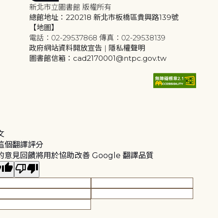
新北市立圖書館 版權所有
總館地址：220218 新北市板橋區貴興路139號
【地圖】
電話：02-29537868 傳真：02-29538139
政府網站資料開放宣告
|
隱私權聲明
圖書館信箱：cad2170001@ntpc.gov.tw
文
這個翻譯評分
的意見回饋將用於協助改善 Google 翻譯品質