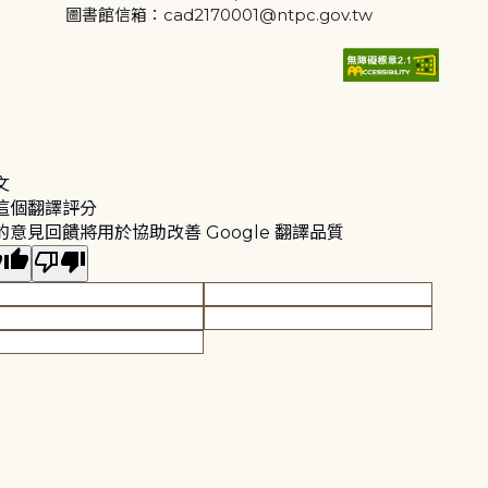
圖書館信箱：cad2170001@ntpc.gov.tw
文
這個翻譯評分
的意見回饋將用於協助改善 Google 翻譯品質