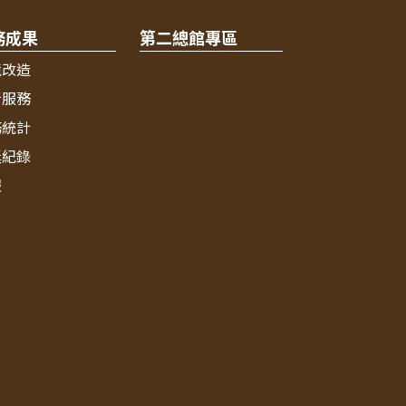
務成果
第二總館專區
境改造
新服務
務統計
獎紀錄
報