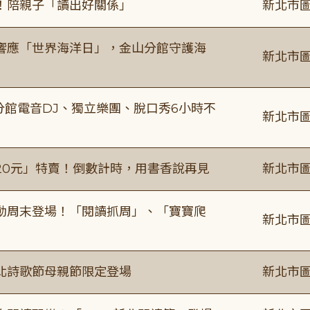
！陪親子「讀出好關係」
新北市圖
響應「世界海洋日」，金山分館守護海
新北市圖
分館電音DJ、獨立樂團、脫口秀6小時不
新北市圖
20元」特賣！倒數計時，用書香說再見
新北市圖
動周末登場！「閱讀抓周」、「寶寶爬
新北市圖
北詩歌節母親節限定登場
新北市圖