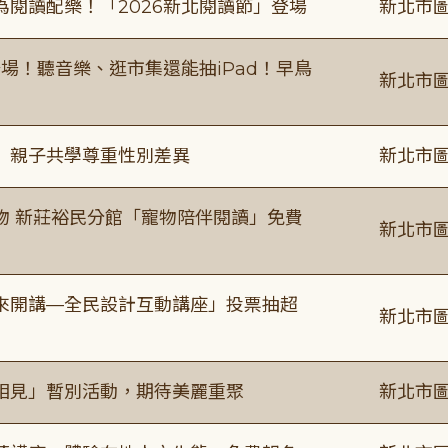
閱讀配樂！「2026新北閱讀節」登場
新北市圖
場！聽音樂、逛市集還能抽iPad！早鳥
新北市圖
」親子共學尊重性別差異
新北市圖
物 新莊裕民分館「寵物陪伴閱讀」免費
新北市圖
來開講—全民設計互動講座」投票抽超
新北市圖
相見」暫別活動，期待美麗重聚
新北市圖