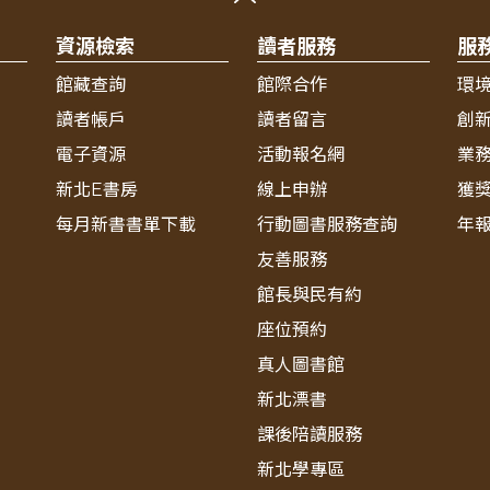
資源檢索
讀者服務
服
館藏查詢
館際合作
環
讀者帳戶
讀者留言
創
電子資源
活動報名網
業
新北E書房
線上申辦
獲
每月新書書單下載
行動圖書服務查詢
年
友善服務
館長與民有約
座位預約
真人圖書館
新北漂書
課後陪讀服務
新北學專區