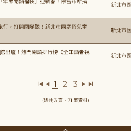
「年節閱讀福袋」迎新春！除舊布新捐
新北市圖
旅行，打開國際觀！新北市圖寒假兒童
新北市圖
圖書館出爐！熱門閱讀排行榜《全知讀者視
新北市圖
1
2
3
(總共 3 頁，71 筆資料)