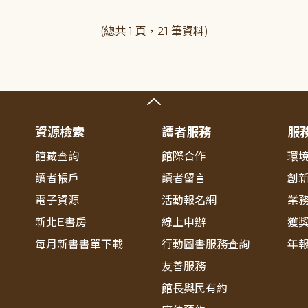
(總共 1 頁，21 筆資料)
資源檢索
讀者服務
服
館藏查詢
館際合作
環
讀者帳戶
讀者留言
創
電子資源
活動報名網
業
新北E書房
線上申辦
獲
每月新書書單下載
行動圖書服務查詢
年
友善服務
館長與民有約