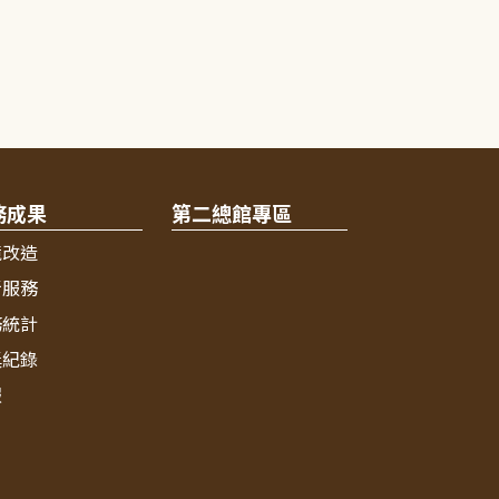
務成果
第二總館專區
境改造
新服務
務統計
獎紀錄
報