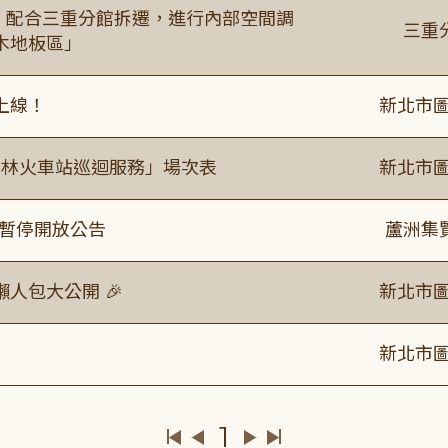
起，配合三重分館拆遷，進行內部空間調
三重
木地板區」
上線！
新北市圖
「樹林火車站巡迴服務」場次表
新北市圖
室暫停開放公告
蘆洲集
人包大公開 🎉
新北市圖
新北市圖
1