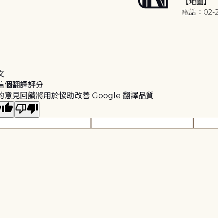
【地圖】
電話：02-2
文
這個翻譯評分
的意見回饋將用於協助改善 Google 翻譯品質