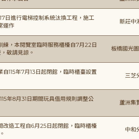
8月17日進行電梯控制系統汰換工程，施工
新莊中
常運作
練，本閱覽室臨時服務櫃檯自7月22日
板橋國光圖
便，敬請見諒。
115年7月13日起閉館，臨時櫃臺設置
三芝
115年8月31日期間玩具借用規則調整公
蘆洲集
改造工程自6月25日起閉館，臨時櫃檯
中和
。