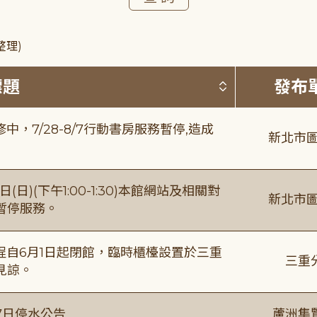
整理)
按標題排序 
標題
發布
，7/28-8/7行動書房服務暫停,造成
新北市圖
日)(下午1:00-1:30)本館網站及相關對
新北市圖
暫停服務。
自6月1日起閉館，臨時櫃檯設置於三重
三重
見諒。
7日停水公告
蘆洲集