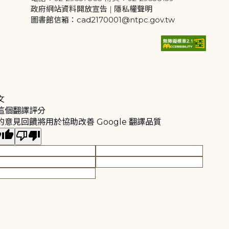
政府網站資料開放宣告
|
隱私權聲明
圖書館信箱：cad2170001@ntpc.gov.tw
文
這個翻譯評分
的意見回饋將用於協助改善 Google 翻譯品質