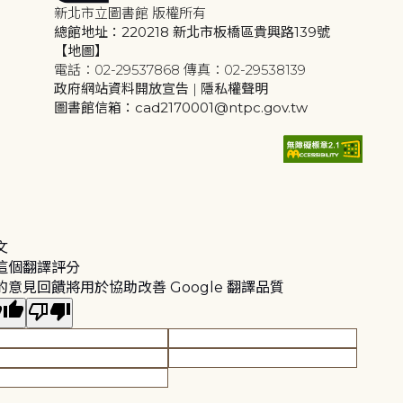
新北市立圖書館 版權所有
總館地址：220218 新北市板橋區貴興路139號
【地圖】
電話：02-29537868 傳真：02-29538139
政府網站資料開放宣告
|
隱私權聲明
圖書館信箱：cad2170001@ntpc.gov.tw
文
這個翻譯評分
的意見回饋將用於協助改善 Google 翻譯品質