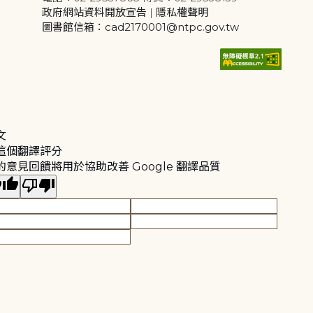
政府網站資料開放宣告
|
隱私權聲明
圖書館信箱：cad2170001@ntpc.gov.tw
文
這個翻譯評分
的意見回饋將用於協助改善 Google 翻譯品質