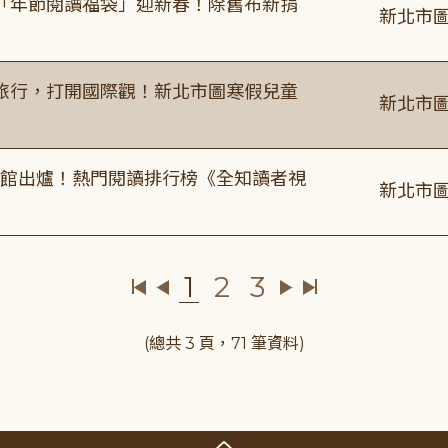
「年節閱讀福袋」迎新春！除舊布新捐
新北市圖
旅行，打開國際觀！新北市圖寒假兒童
新北市圖
圖書館出爐！熱門閱讀排行榜《全知讀者視
新北市圖
1
2
3
(總共 3 頁，71 筆資料)