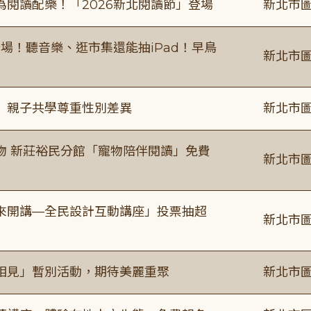
閱讀配樂！「2026新北閱讀節」登場
新北市圖
場！聽音樂、逛市集還能抽iPad！早鳥
新北市圖
」親子共學尊重性別差異
新北市圖
物 新莊裕民分館「寵物陪伴閱讀」免費
新北市圖
來開講—全民設計互動講座」投票抽超
新北市圖
相見」暫別活動，期待美麗重聚
新北市圖