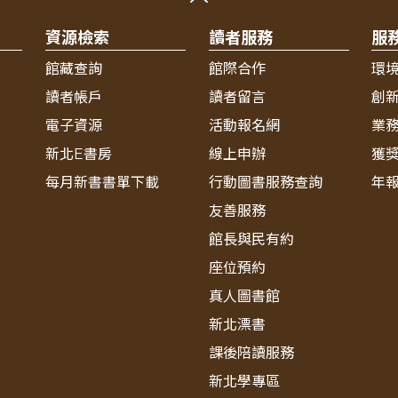
資源檢索
讀者服務
服
館藏查詢
館際合作
環
讀者帳戶
讀者留言
創
電子資源
活動報名網
業
新北E書房
線上申辦
獲
每月新書書單下載
行動圖書服務查詢
年
友善服務
館長與民有約
座位預約
真人圖書館
新北漂書
課後陪讀服務
新北學專區