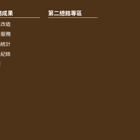
務成果
第二總館專區
境改造
新服務
務統計
獎紀錄
報