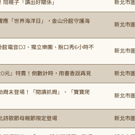
！陪親子「讀出好關係」
新北市圖
響應「世界海洋日」，金山分館守護海
新北市圖
分館電音DJ、獨立樂團、脫口秀6小時不
新北市圖
20元」特賣！倒數計時，用書香說再見
新北市圖
動周末登場！「閱讀抓周」、「寶寶爬
新北市圖
北詩歌節母親節限定登場
新北市圖