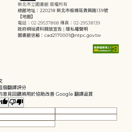
新北市立圖書館 版權所有
總館地址：220218 新北市板橋區貴興路139號
【地圖】
電話：02-29537868 傳真：02-29538139
政府網站資料開放宣告
|
隱私權聲明
圖書館信箱：cad2170001@ntpc.gov.tw
文
這個翻譯評分
的意見回饋將用於協助改善 Google 翻譯品質