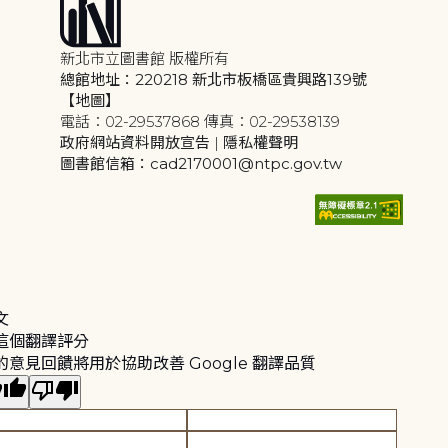
新北市立圖書館 版權所有
總館地址：220218 新北市板橋區貴興路139號
【地圖】
電話：02-29537868 傳真：02-29538139
政府網站資料開放宣告
|
隱私權聲明
圖書館信箱：cad2170001@ntpc.gov.tw
文
這個翻譯評分
的意見回饋將用於協助改善 Google 翻譯品質