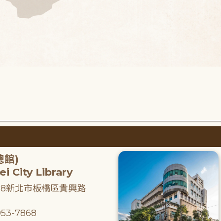
總館)
i City Library
218新北市板橋區貴興路
53-7868