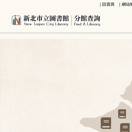
:::
回首頁
網站
:::