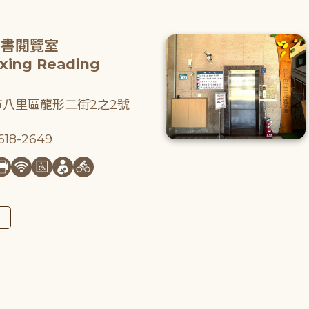
圖書閱覽室
gxing Reading
八里區龍形二街2之2號
18-2649
圖