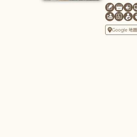
Google 地