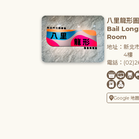
八里龍形
Bail Lon
Room
地址：新北市
4樓
電話：(02)26
Google 地